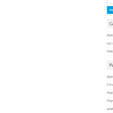
C
Aut
Les
Mate
P
Appa
For
Mat
Phy
pila