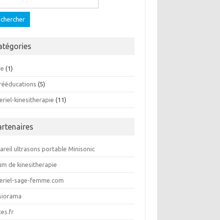
atégories
re
(1)
 rééducations
(5)
riel-kinesitherapie
(11)
artenaires
reil ultrasons portable Minisonic
um de kinesitherapie
eriel-sage-femme.com
siorama
tes.fr